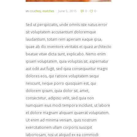
in
couches
,
matches
June 5, 2015
0
0
Sed ut perspiciatis, unde omnis iste natus error
sit voluptatem accusantium doloremque
laudantium, totam rem aperiam eaque ipsa,
quae ab illo inventore veritatis et quasi architecto
beatae vitae dicta sunt, explicabo. Nemo enim
ipsam voluptatem, quia voluptas sit, aspernatur
aut odit aut fugit, sed quia consequuntur magni
dolores eos, qui ratione voluptatem sequi
nesciunt, neque porro quisquam est, qui
dolorem ipsum, quia dolor sit, amet,
consectetur, adipisci velit, sed quia non
numquam eius modi tempora incidunt, ut labore
et dolore magnam aliquam quaerat voluptatem.
Ut enim ad minima veniam, quis nostrum
exercitationem ullam corporis suscipit
laboriosam, nisi ut aliquid ex ea commodi