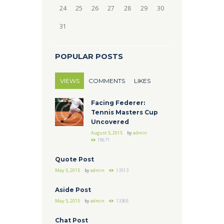
24
25
26
27
28
29
30
31
POPULAR POSTS
VIEWS
COMMENTS
LIKES
Facing Federer:
Tennis Masters Cup
Uncovered
August 5, 2015
by
admin
18671
Quote Post
May 5, 2015
by
admin
13513
Aside Post
May 5, 2015
by
admin
13368
Chat Post