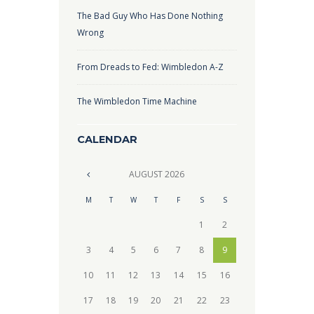
The Bad Guy Who Has Done Nothing
Wrong
From Dreads to Fed: Wimbledon A-Z
The Wimbledon Time Machine
CALENDAR
AUGUST
2026
M
T
W
T
F
S
S
1
2
3
4
5
6
7
8
9
10
11
12
13
14
15
16
17
18
19
20
21
22
23