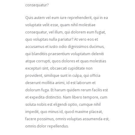
consequatur?
Quis autem vel eum iure reprehenderit, qui in ea
voluptate velit esse, quam nihil molestiae
consequatur, vel illum, qui dolorem eum fugiat,
quo voluptas nulla pariatur? At vero eos et
accusamus et iusto odio dignissimos ducimus,
qui blanditiis praesentium voluptatum deleniti
atque corrupti, quos dolores et quas molestias
excepturi sint, obcaecati cupiditate non
provident, similique sunt in culpa, qui officia
deserunt mollitia animi, id est laborum et
dolorum fuga. Et harum quidem rerum facilis est
et expedita distinctio. Nam libero tempore, cum
soluta nobis est eligendi optio, cumque nihil
impedit, quo minus id, quod maxime placeat,
facere possimus, omnis voluptas assumenda est,
omnis dolor repellendus.