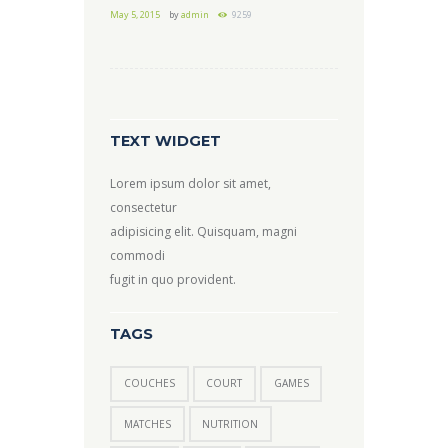
May 5, 2015
by
admin
9259
TEXT WIDGET
Lorem ipsum dolor sit amet,
consectetur
adipisicing elit. Quisquam, magni
commodi
fugit in quo provident.
TAGS
COUCHES
COURT
GAMES
MATCHES
NUTRITION