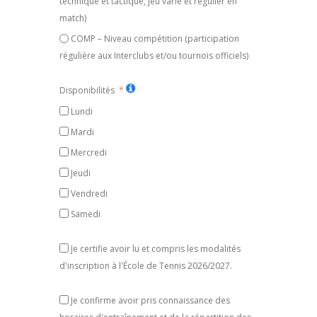
technique et tactique, jeu varié et régulier en
match)
COMP – Niveau compétition (participation
régulière aux Interclubs et/ou tournois officiels)
Disponibilités
Lundi
Mardi
Mercredi
Jeudi
Vendredi
Samedi
Je certifie avoir lu et compris les modalités
d'inscription à l'École de Tennis 2026/2027.
Je confirme avoir pris connaissance des