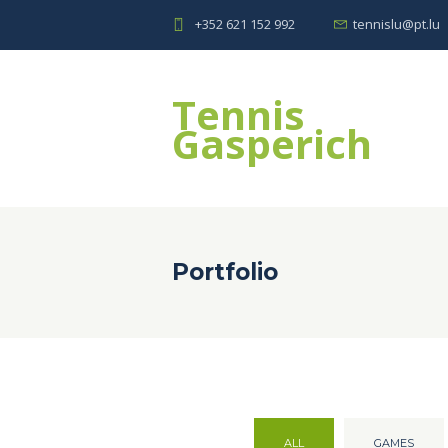
+352 621 152 992
tennislu@pt.lu
Tennis
Gasperich
Portfolio
ALL
GAMES